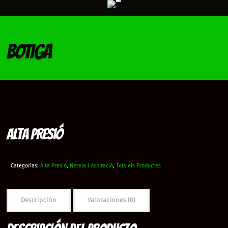
BOTIGA
Alta Presió
Categorías:
Alta Presió
,
Neteja i Aspiració
,
Tots els Productes
Descripción
Valoraciones (0)