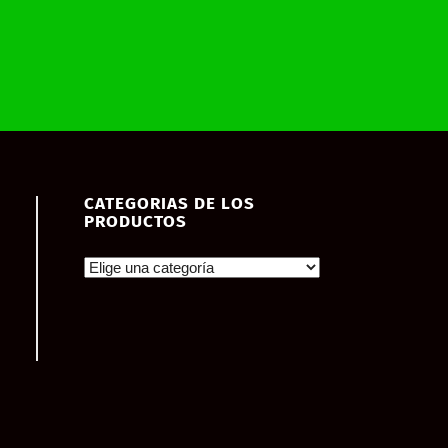
CATEGORIAS DE LOS
PRODUCTOS